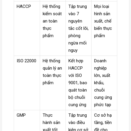
HACCP
Hệ thống
Tập trung
Mọi loại
kiểm soát
vào 7
hình sản
an toàn
nguyên
xuất, chế
thực
tắc cốt lõi,
biến thực
phẩm
phòng
phẩm
ngừa mối
nguy
ISO 22000
Hệ thống
Kết hợp
Doanh
quản lý an
HACCP
nghiệp
toàn thực
với ISO
lớn, xuất
phẩm
9001, bao
khẩu,
quát toàn
chuỗi
bộ chuỗi
cung ứng
cung ứng
phức tạp
GMP
Thực
Tập trung
Cơ sở hạ
hành sản
vào điều
tầng, tiền
xuất tốt
kiện cơ sở
đề cho