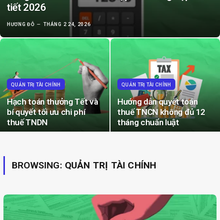
tiết 2026
HƯƠNG ĐỖ
THÁNG 2 24, 2026
QUẢN TRỊ TÀI CHÍNH
QUẢN TRỊ TÀI CHÍNH
Hạch toán thưởng Tết và
Hướng dẫn quyết toán
bí quyết tối ưu chi phí
thuế TNCN không đủ 12
thuế TNDN
tháng chuẩn luật
BROWSING:
QUẢN TRỊ TÀI CHÍNH